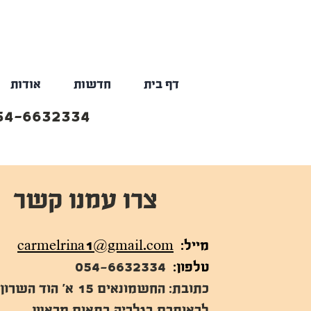
דף בית
חדשות
אודות
54-6632334
צרו עמנו קשר
מייל:
carmelrina1@gmail.com
טלפון:
054-6632334
כתובת: החשמונאים 15 א' הו
לראותכם בגלריה בתאום מראש.